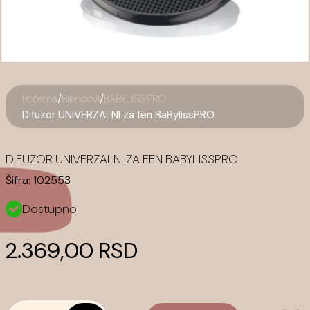
/
/
Početna
Brendovi
BABYLISS PRO
Difuzor UNIVERZALNI za fen BaBylissPRO
DIFUZOR UNIVERZALNI ZA FEN BABYLISSPRO
Šifra:
102553
Dostupno
2.369,00 RSD