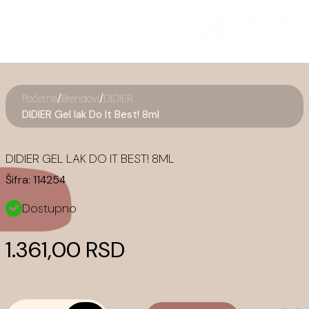
/
/
Početna
Brendovi
DIDIER
DIDIER Gel lak Do It Best! 8ml
DIDIER GEL LAK DO IT BEST! 8ML
Šifra:
114254
Dostupno
1.361,00 RSD