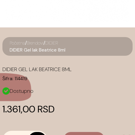
/
/
Početna
Brendovi
DIDIER
DIDIER Gel lak Beatrice 8ml
DIDIER GEL LAK BEATRICE 8ML
Šifra:
114419
Dostupno
1.361,00 RSD