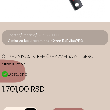
/
/
Početna
Brendovi
BABYLISS PRO
Četka za kosu keramička 42mm BaBylissPRO
ČETKA ZA KOSU KERAMIČKA 42MM BABYLISSPRO
Šifra:
102557
Dostupno
1.701,00 RSD