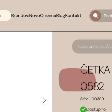
i
Brendovi
Novo
O nama
Blog
Kontakt
/
/
Početna
Brendovi
EU
ČETKA
0582
Šifra:
100389
Dostupno