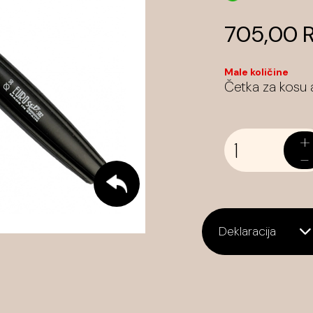
705,00 
Male količine
Četka za kosu
+
-
Deklaracija