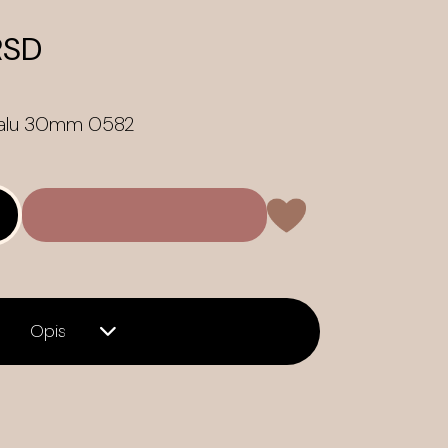
RSD
 alu 30mm 0582
Opis