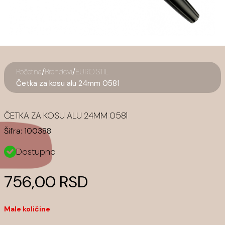
/
/
Početna
Brendovi
EURO STIL
Četka za kosu alu 24mm 0581
ČETKA ZA KOSU ALU 24MM 0581
Šifra:
100388
Dostupno
756,00 RSD
Male količine