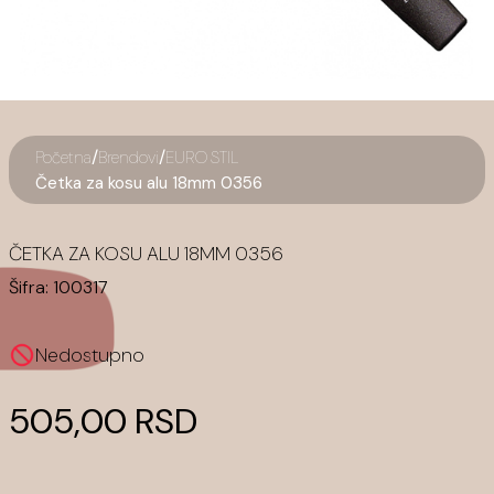
/
/
Početna
Brendovi
EURO STIL
Četka za kosu alu 18mm 0356
ČETKA ZA KOSU ALU 18MM 0356
Šifra:
100317
Nedostupno
505,00 RSD