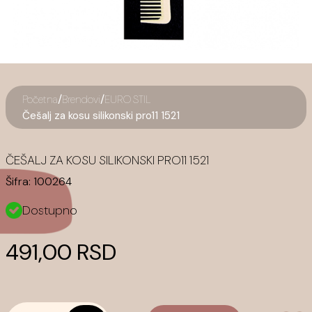
/
/
Početna
Brendovi
EURO STIL
Češalj za kosu silikonski pro11 1521
ČEŠALJ ZA KOSU SILIKONSKI PRO11 1521
Šifra:
100264
Dostupno
491,00 RSD