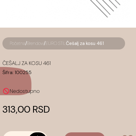
/
/
Početna
Brendovi
EURO STIL
Češalj za kosu 461
ČEŠALJ ZA KOSU 461
Šifra:
100255
Nedostupno
313,00 RSD