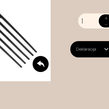
+
-
Deklaracija