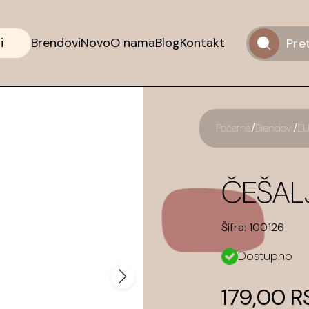
i
Brendovi
Novo
O nama
Blog
Kontakt
/
/
Početna
Brendovi
EU
ČEŠAL
Šifra:
100126
Dostupno
179,00 R