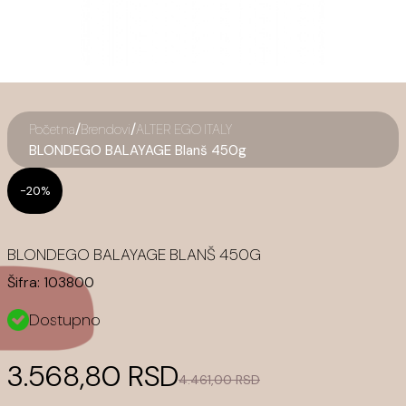
/
/
Početna
Brendovi
ALTER EGO ITALY
BLONDEGO BALAYAGE Blanš 450g
-20%
BLONDEGO BALAYAGE BLANŠ 450G
Šifra:
103800
Dostupno
3.568,80 RSD
4.461,00 RSD