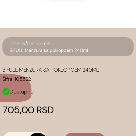
/
/
Početna
Brendovi
BIFULL
BIFULL Menzura sa poklopcem 240ml
BIFULL MENZURA SA POKLOPCEM 240ML
Šifra:
105522
Dostupno
705,00 RSD