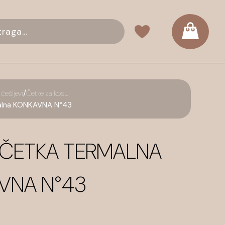
/
 češljevi
Četke za kosu
alna KONKAVNA N°43
L ČETKA TERMALNA
VNA N°43