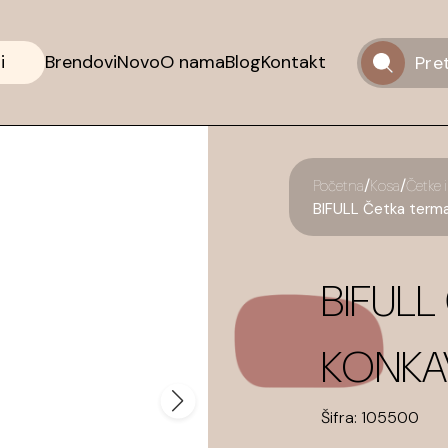
i
Brendovi
Novo
O nama
Blog
Kontakt
/
/
Početna
Kosa
Četke i
BIFULL Četka term
BIFUL
KONKA
Šifra:
105500