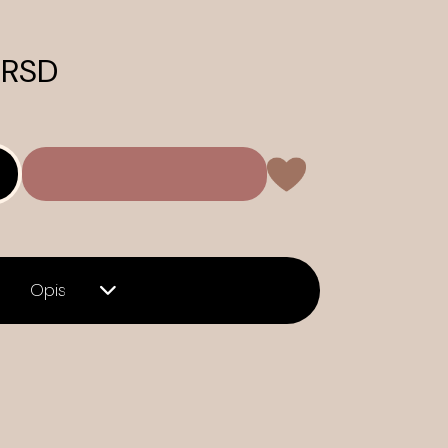
 RSD
Opis