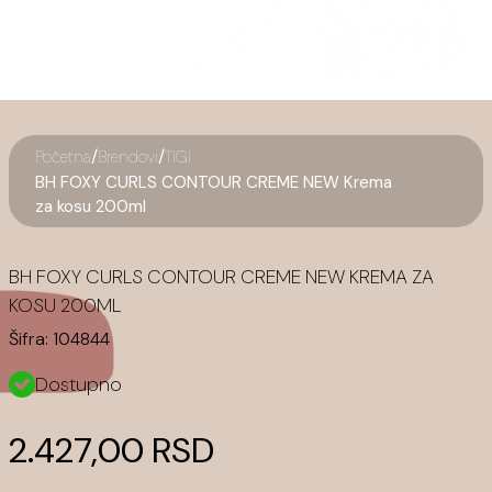
/
/
Početna
Brendovi
TIGI
BH FOXY CURLS CONTOUR CREME NEW Krema
za kosu 200ml
BH FOXY CURLS CONTOUR CREME NEW KREMA ZA
KOSU 200ML
Šifra:
104844
Dostupno
2.427,00 RSD