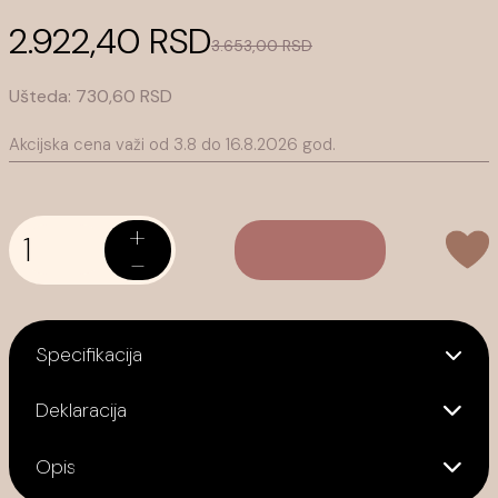
2.922,40 RSD
3.653,00 RSD
Ušteda:
730,60 RSD
Akcijska cena važi od 3.8 do 16.8.2026
god.
+
-
Specifikacija
Deklaracija
Opis