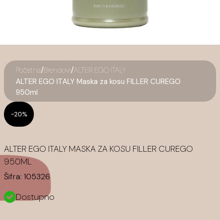
/
/
Početna
Brendovi
ALTER EGO ITALY
ALTER EGO ITALY Maska za kosu FILLER CUREGO
950ml
-20%
ALTER EGO ITALY MASKA ZA KOSU FILLER CUREGO
950ML
Šifra:
105326
Dostupno