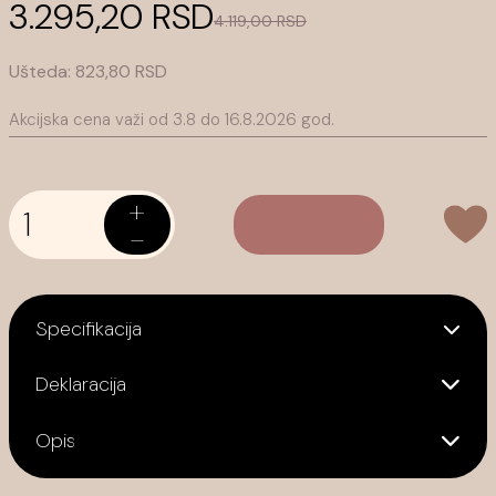
3.295,20 RSD
4.119,00 RSD
Ušteda:
823,80 RSD
Akcijska cena važi od 3.8 do 16.8.2026
god.
+
-
Specifikacija
Deklaracija
Opis