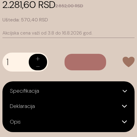
2.281,60 RSD
2.852,00 RSD
Ušteda:
570,40 RSD
Akcijska cena važi od 3.8 do 16.8.2026
god.
+
-
Specifikacija
Deklaracija
Opis