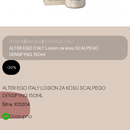
/
/
Početna
Brendovi
ALTER EGO ITALY
ALTER EGO ITALY Losion za kosu SCALPEGO
DENSIFYNG 150ml
-20%
ALTER EGO ITALY LOSION ZA KOSU SCALPEGO
DENSIFYNG 150ML
Šifra:
105204
Dostupno