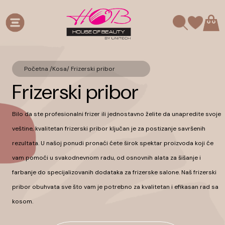
Početna /
Kosa
/
Frizerski pribor
Frizerski pribor
Bilo da ste profesionalni frizer ili jednostavno želite da unapredite svoje
veštine, kvalitetan frizerski pribor ključan je za postizanje savršenih
rezultata. U našoj ponudi pronaći ćete širok spektar proizvoda koji će
vam pomoći u svakodnevnom radu, od osnovnih alata za šišanje i
farbanje do specijalizovanih dodataka za frizerske salone. Naš frizerski
pribor obuhvata sve što vam je potrebno za kvalitetan i efikasan rad sa
kosom.