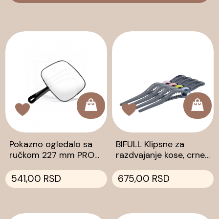
Pokazno ogledalo sa
BIFULL Klipsne za
ručkom 227 mm PRO
razdvajanje kose, crne
4U
sa detaljima u boji, 14
cm - 4/1
541,00 RSD
675,00 RSD