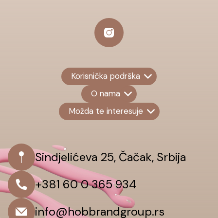
Korisnička podrška
O nama
Možda te interesuje
Sindjelićeva 25, Čačak, Srbija
+381 60 0 365 934
info@hobbrandgroup.rs