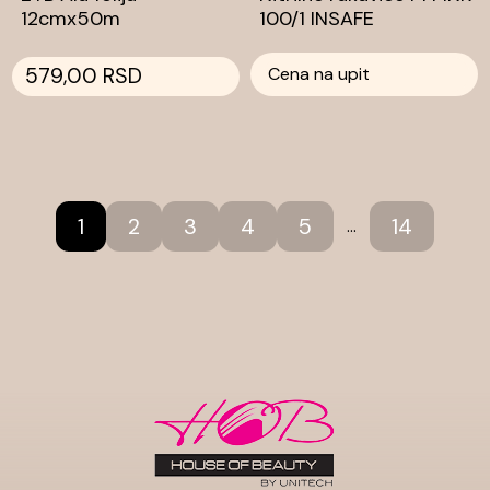
12cmx50m
100/1 INSAFE
579,00 RSD
Cena na upit
1
2
3
4
5
14
...