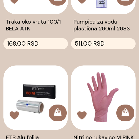
Traka oko vrata 100/1
Pumpica za vodu
BELA ATK
plastična 260ml 2683
168,00 RSD
511,00 RSD
ETB Alu folija
Nitrilne rukavice M PINK