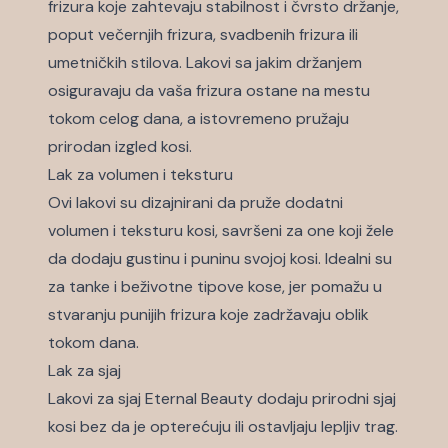
frizura koje zahtevaju stabilnost i čvrsto držanje,
poput večernjih frizura, svadbenih frizura ili
umetničkih stilova. Lakovi sa jakim držanjem
osiguravaju da vaša frizura ostane na mestu
tokom celog dana, a istovremeno pružaju
prirodan izgled kosi.
Lak za volumen i teksturu
Ovi lakovi su dizajnirani da pruže dodatni
volumen i teksturu kosi, savršeni za one koji žele
da dodaju gustinu i puninu svojoj kosi. Idealni su
za tanke i beživotne tipove kose, jer pomažu u
stvaranju punijih frizura koje zadržavaju oblik
tokom dana.
Lak za sjaj
Lakovi za sjaj Eternal Beauty dodaju prirodni sjaj
kosi bez da je opterećuju ili ostavljaju lepljiv trag.