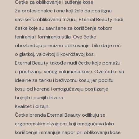
Četke za oblikovanje i sušenje kose
Za profesionalce i one koji žele da postignu
savršeno oblikovanu frizuru, Eternal Beauty nudi
četke koje su savršene za korišćenje tokom
feniranja i formiranja stila. Ove četke
obezbeđuju precizno oblikovanje, bilo da je reč
o glatkoj, valovitoj ili kovrdžavoj kosi.
Eternal Beauty takođe nudi četke koje pomažu
u postizanju većeg volumena kose. Ove četke su
idealne za tanku i beživotnu kosu, jer podižu
kosu od korena i omogućavaju postizanje
bujnijih i punijih frizura.
Kvalitet i dizajn
Četke brenda Eternal Beauty odlikuju se
ergonomskim dizajnom, koji omogućava lako
korišćenje i smanjuje napor pri oblikovanju kose.