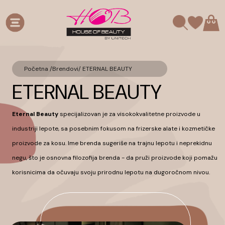
Početna /
Brendovi
/
ETERNAL BEAUTY
ETERNAL BEAUTY
Eternal Beauty
specijalizovan je za visokokvalitetne proizvode u
industriji lepote, sa posebnim fokusom na frizerske alate i kozmetičke
proizvode za kosu. Ime brenda sugeriše na trajnu lepotu i neprekidnu
negu, što je osnovna filozofija brenda - da pruži proizvode koji pomažu
korisnicima da očuvaju svoju prirodnu lepotu na dugoročnom nivou.