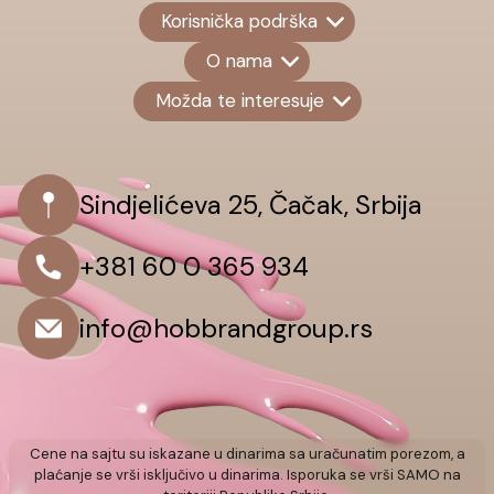
Korisnička podrška
O nama
Možda te interesuje
Sindjelićeva 25, Čačak, Srbija
+381 60 0 365 934
info@hobbrandgroup.rs
Cene na sajtu su iskazane u dinarima sa uračunatim porezom, a
plaćanje se vrši isključivo u dinarima. Isporuka se vrši SAMO na