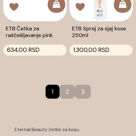
ETB Četka za
ETB Sprej za sjaj kose
raščešljavanje pink
250ml
634,00 RSD
1.300,00 RSD
1
2
3
Eternal Beauty četke za kosu