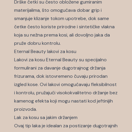
Drške četki su često obložene gumiranim
materijalima, što omogućava dobar grip i
smanjuje klizanje tokom upotrebe, dok same
četke često koriste prirodne i sintetičke vlakna
koja su nežna prema kosi, ali dovoljno jaka da
pruže dobru kontrolu.
Eternal Beauty lakovi za kosu
Lakovi za kosu
Eternal Beauty su specijalno
formulirani za davanje dugotrajnog držanja
frizurama, dok istovremeno čuvaju prirodan
izgled kose. Ovi lakovi omogućavaju fleksibilnost
i kontrolu, pružajući visokokvalitetno držanje bez
kamenog efekta koji mogu nastati kod jeftinijih
proizvoda.
Lak za kosu sa jakim držanjem
Ovaj tip laka je idealan za postizanje dugotrajnih