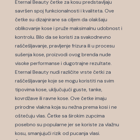
Eternal Beauty
četke za kosu
predstavljaju
savršen spoj funkcionalnosti i kvaliteta. Ove
četke su dizajnirane sa ciljem da olakšaju
oblikovanje kose i pruže maksimalnu udobnost i
kontrolu. Bilo da se koristi za svakodnevno
raščešljavanje, pravljenje frizura ili u procesu
sušenja kose, proizvodi ovog brenda nude
visoke performanse i dugotrajne rezultate.
Eternal Beauty nudi različite vrste četki za
raščešljavanje koje se mogu koristiti na svim
tipovima kose, uključujući guste, tanke,
kovrdžave ili ravne kose. Ove četke imaju
prirodne vlakna koja su nežna prema kosi i ne
oštećuju vlas. Četke sa širokim zupcima
posebno su popularne jer se koriste za vlažnu
kosu, smanjujući rizik od pucanja vlasi.