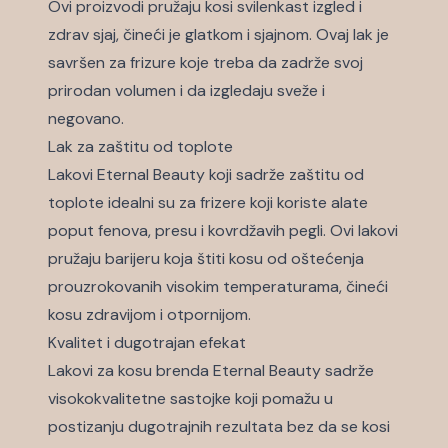
Ovi proizvodi pružaju kosi svilenkast izgled i
zdrav sjaj, čineći je glatkom i sjajnom. Ovaj lak je
savršen za frizure koje treba da zadrže svoj
prirodan volumen i da izgledaju sveže i
negovano.
Lak za zaštitu od toplote
Lakovi Eternal Beauty koji sadrže zaštitu od
toplote idealni su za frizere koji koriste alate
poput fenova, presu i kovrdžavih pegli. Ovi lakovi
pružaju barijeru koja štiti kosu od oštećenja
prouzrokovanih visokim temperaturama, čineći
kosu zdravijom i otpornijom.
Kvalitet i dugotrajan efekat
Lakovi za kosu brenda Eternal Beauty sadrže
visokokvalitetne sastojke koji pomažu u
postizanju dugotrajnih rezultata bez da se kosi